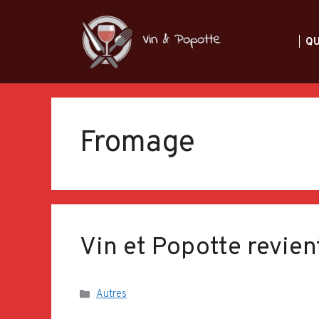
Aller
au
QU
contenu
Fromage
Vin et Popotte revient
Catégories
Autres