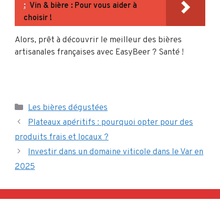
:
Vin & bière : Pour vous aider à
choisir !
Alors, prêt à découvrir le meilleur des bières
artisanales françaises avec EasyBeer ? Santé !
Catégories
Les bières dégustées
Plateaux apéritifs : pourquoi opter pour des
produits frais et locaux ?
Investir dans un domaine viticole dans le Var en
2025