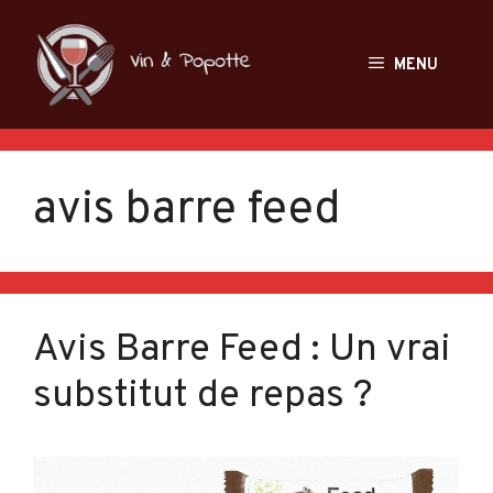
Aller
au
MENU
contenu
avis barre feed
Avis Barre Feed : Un vrai
substitut de repas ?