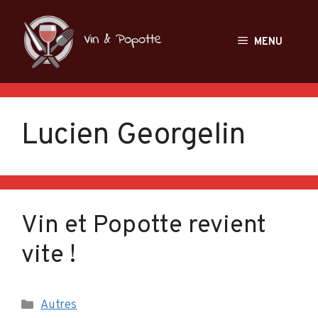
Aller
au
MENU
contenu
Lucien Georgelin
Vin et Popotte revient
vite !
Catégories
Autres