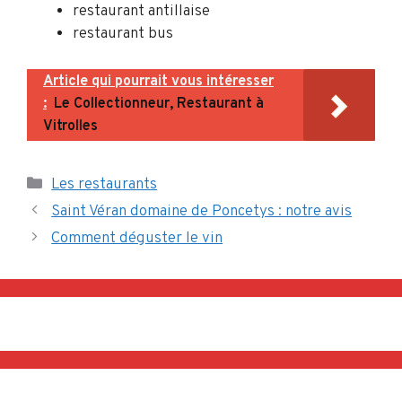
restaurant antillaise
restaurant bus
Article qui pourrait vous intéresser
:
Le Collectionneur, Restaurant à
Vitrolles
Catégories
Les restaurants
Saint Véran domaine de Poncetys : notre avis
Comment déguster le vin